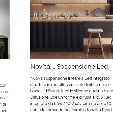
e
Novità…. Sospensione Led
Nuova sospensione lineare a Led integrato,
struttura in metallo verniciato finitura nera o
 con
bianca, diffusore luce in silicone opalino bian
colori
Diffusione luce uniforme e diffusa a 360°, led
nco
integrato da 60w 220-240v dimmerabile C
i di
con telecomando per cambio tonalità
Read
 cavo