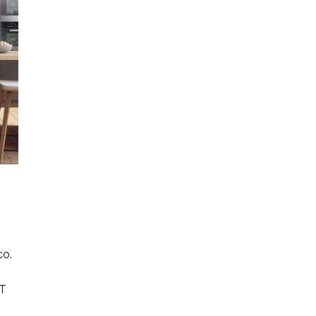
co.
CT