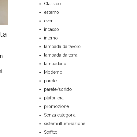
Classico
esterno
eventi
incasso
ta
interno
lampada da tavolo
lampada da terra
on
lampadario
el
Moderno
parete
e
parete/soffitto
plafoniera
promozione
Senza categoria
sistemi illuminazione
Soffitto