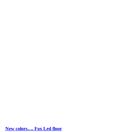
New colors…. Fox Led floor