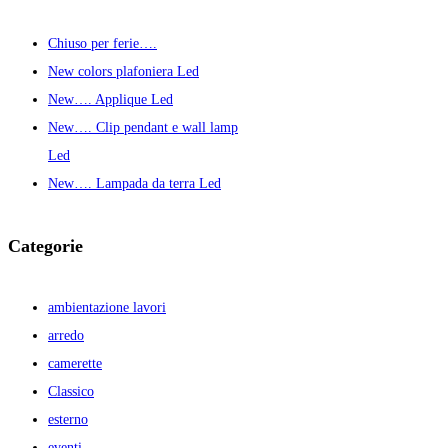
Chiuso per ferie….
New colors plafoniera Led
New…. Applique Led
New…. Clip pendant e wall lamp
Led
New…. Lampada da terra Led
Categorie
ambientazione lavori
arredo
camerette
Classico
esterno
eventi