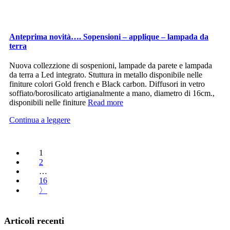
Anteprima novità…. Sopensioni – applique – lampada da
terra
Nuova collezzione di sospenioni, lampade da parete e lampada
da terra a Led integrato. Stuttura in metallo disponibile nelle
finiture colori Gold french e Black carbon. Diffusori in vetro
soffiato/borosilicato artigianalmente a mano, diametro di 16cm.,
disponibili nelle finiture
Read more
Continua a leggere
1
2
…
16
〉
Articoli recenti