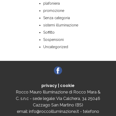
plafoniera
promozione
Senza categoria
sistemi illuminazione
Soffitto
Sospensioni
Uncategorized
privacy
|
cookie
Rocco Mauro Illuminazione di Rocco Mara &
C. s.n.c - sede legale: Via Calchera, 34 25046
Cazzago San Martino (BS)
email: info@roccoilluminazione.it - telefono