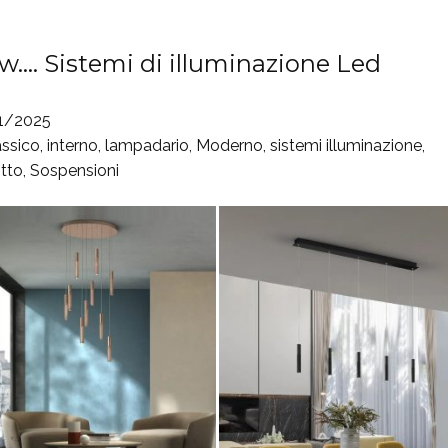
w…. Sistemi di illuminazione Led
1/2025
assico
,
interno
,
lampadario
,
Moderno
,
sistemi illuminazione
,
itto
,
Sospensioni