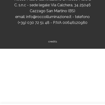
C. s.n.c - sede legale: Via Calchera, 34 25046
Cazzago San Martino (BS)
email: info@roccoilluminazione.it - telefono
(+39) 030 72 51 48 - P.IVA 00646120980
credits