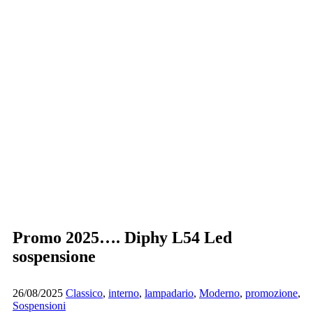
Promo 2025…. Diphy L54 Led
sospensione
26/08/2025
Classico
,
interno
,
lampadario
,
Moderno
,
promozione
,
Sospensioni