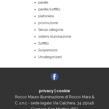
parete
parete/soffitto
plafoniera
promozione
Senza categoria
sistemi illuminazione
Soffitto
Sospensioni
Uncategorized
privacy
|
cookie
Rocco Mauro Illuminazione di Rocco Mara &
C. s.n.c - sede legale: Via Calchera, 34 25046