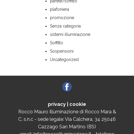
parete/soffitto
plafoniera
promozione
Senza categoria
sistemi illuminazione
Soffitto
Sospensioni
Uncategorized
privacy
|
cookie
Rocco Mauro Illuminazione di Rocco Mara &
C. s.n.c - sede legale: Via Calchera, 34 25046
Cazzago San Martino (BS)