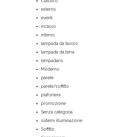
Classico
esterno
eventi
incasso
interno
lampada da tavolo
lampada da terra
lampadario
Moderno
parete
parete/soffitto
plafoniera
promozione
Senza categoria
sistemi illuminazione
Soffitto